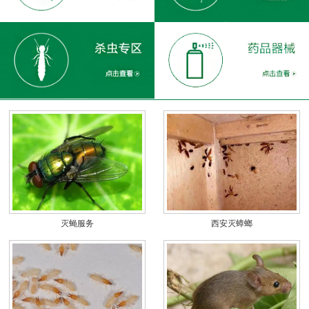
灭蝇服务
西安灭蟑螂