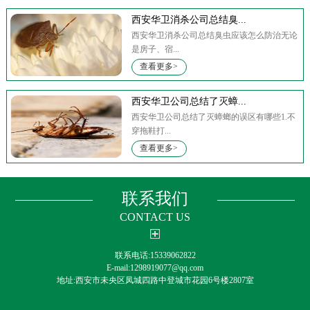
西安华卫消杀公司总结臭...
西安华卫消杀公司总结臭虫应该怎么防治无论
是房子、宿...
查看更多>
西安华卫公司总结了灭蟑...
西安华卫公司总结了灭蟑螂的误区有哪些1.不
穿拖鞋打...
查看更多>
联系我们
CONTACT US
联系电话:15339062822
E-mail:1298919077@qq.com
地址:西安市未央区凤城四路中登城市花园6号楼2807室